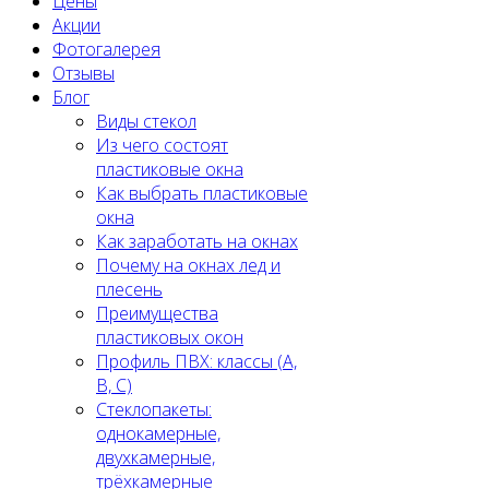
Цены
Акции
Фотогалерея
Отзывы
Блог
Виды стекол
Из чего состоят
пластиковые окна
Как выбрать пластиковые
окна
Как заработать на окнах
Почему на окнах лед и
плесень
Преимущества
пластиковых окон
Профиль ПВХ: классы (A,
B, C)
Стеклопакеты:
однокамерные,
двухкамерные,
трёхкамерные